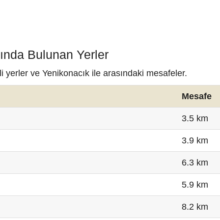
nında Bulunan Yerler
i yerler ve Yenikonacık ile arasındaki mesafeler.
Mesafe
3.5 km
3.9 km
6.3 km
5.9 km
8.2 km