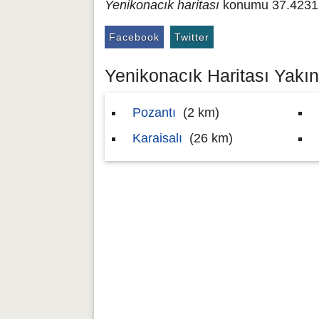
Yenikonacık haritası
konumu 37.4231 e
Facebook
Twitter
Yenikonacık Haritası Yakını
Pozantı
(2 km)
Karaisalı
(26 km)