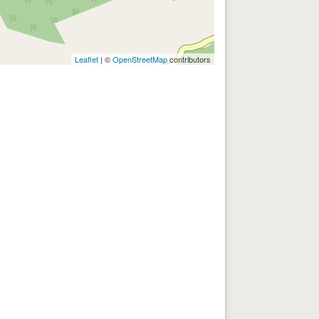
Leaflet
| ©
OpenStreetMap
contributors