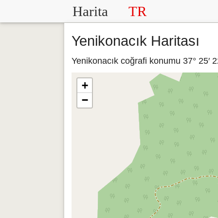
Harita
TR
Yenikonacık Haritası
Yenikonacık coğrafi konumu 37° 25′ 22
+
−