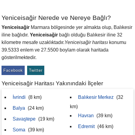
Yeniceisağir Nerede ve Nereye Bağlı?
Yeniceisağir
Marmara bölgesinde yer almakta olup, Balıkesir
iline bağlıdır.
Yeniceisağir
bağlı olduğu Balıkesir iline 32
kilometre mesafe uzaklıktadır.
Yeniceisağir haritası
konumu
39.5333 enlem ve 27.5500 boylam olarak haritada
gösterilmektedir.
Facebook
Twitter
Yeniceisağir Haritası Yakınındaki İlçeler
İvrindi
(8 km)
Balıkesir Merkez
(32
km)
Balya
(24 km)
Havran
(39 km)
Savaştepe
(19 km)
Edremit
(46 km)
Soma
(39 km)