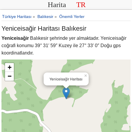
Harita
TR
Türkiye Haritası
»
Balıkesir
»
Önemli Yerler
Yeniceisağir Haritası Balıkesir
Yeniceisağir
Balıkesir şehrinde yer almaktadır. Yeniceisağir
coğrafi konumu 39° 31′ 59″ Kuzey ile 27° 33′ 0″ Doğu gps
koordinatlarıdır.
+
−
×
Yeniceisağir Haritası