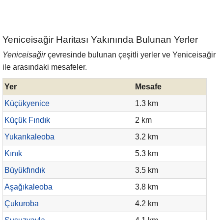
Yeniceisağir Haritası Yakınında Bulunan Yerler
Yeniceisağir
çevresinde bulunan çeşitli yerler ve Yeniceisağir
ile arasındaki mesafeler.
Yer
Mesafe
Küçükyenice
1.3 km
Küçük Fındık
2 km
Yukarıkaleoba
3.2 km
Kınık
5.3 km
Büyükfındık
3.5 km
Aşağıkaleoba
3.8 km
Çukuroba
4.2 km