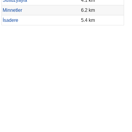
Susuzyayla
4.1 km
Minnetler
6.2 km
İsadere
5.4 km