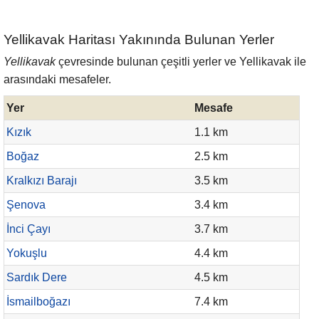
Yellikavak Haritası Yakınında Bulunan Yerler
Yellikavak
çevresinde bulunan çeşitli yerler ve Yellikavak ile
arasındaki mesafeler.
Yer
Mesafe
Kızık
1.1 km
Boğaz
2.5 km
Kralkızı Barajı
3.5 km
Şenova
3.4 km
İnci Çayı
3.7 km
Yokuşlu
4.4 km
Sardık Dere
4.5 km
İsmailboğazı
7.4 km