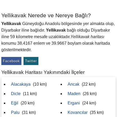
Yellikavak Nerede ve Nereye Bağlı?
Yellikavak
Güneydoğu Anadolu bölgesinde yer almakta olup,
Diyarbakır iline bağlıdır.
Yellikavak
bağlı olduğu Diyarbakır
iline 59 kilometre mesafe uzaklıktadır.
Yellikavak haritası
konumu 38.4167 enlem ve 39.9667 boylam olarak haritada
gösterilmektedir.
Facebook
Twitter
Yellikavak Haritası Yakınındaki İlçeler
Alacakaya
(10 km)
Arıcak
(22 km)
Dicle
(11 km)
Maden
(26 km)
Eğil
(20 km)
Ergani
(24 km)
Palu
(31 km)
Kovancılar
(35 km)