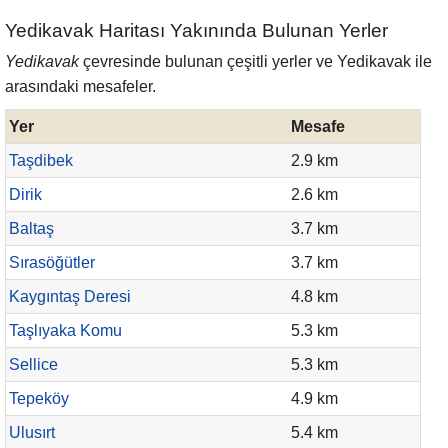
Yedikavak Haritası Yakınında Bulunan Yerler
Yedikavak
çevresinde bulunan çeşitli yerler ve Yedikavak ile
arasındaki mesafeler.
Yer
Mesafe
Taşdibek
2.9 km
Dirik
2.6 km
Baltaş
3.7 km
Sırasöğütler
3.7 km
Kaygıntaş Deresi
4.8 km
Taşlıyaka Komu
5.3 km
Sellice
5.3 km
Tepeköy
4.9 km
Ulusırt
5.4 km