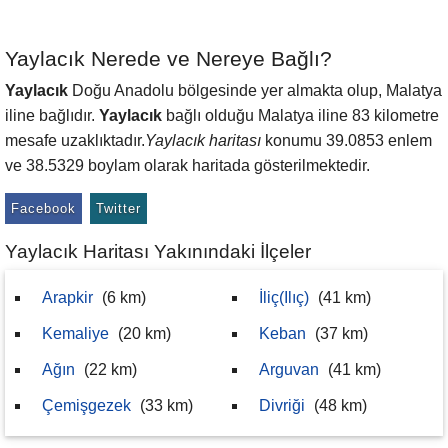
Yaylacık Nerede ve Nereye Bağlı?
Yaylacık
Doğu Anadolu bölgesinde yer almakta olup, Malatya
iline bağlıdır.
Yaylacık
bağlı olduğu Malatya iline 83 kilometre
mesafe uzaklıktadır.
Yaylacık haritası
konumu 39.0853 enlem
ve 38.5329 boylam olarak haritada gösterilmektedir.
Facebook
Twitter
Yaylacık Haritası Yakınındaki İlçeler
Arapkir
(6 km)
İliç(Ilıç)
(41 km)
Kemaliye
(20 km)
Keban
(37 km)
Ağın
(22 km)
Arguvan
(41 km)
Çemişgezek
(33 km)
Divriği
(48 km)