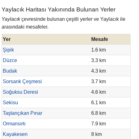
Yaylacık Haritası Yakınında Bulunan Yerler
Yaylacık
çevresinde bulunan çeşitli yerler ve Yaylacık ile
arasındaki mesafeler.
Yer
Mesafe
Şipik
1.6 km
Düzce
3.3 km
Budak
4.3 km
Sorsarık Çeşmesi
3.7 km
Soğuksu Deresi
4.6 km
Sekisu
6.1 km
Taştançıkan Pınar
6.8 km
Ormansırtı
7.9 km
Kayakesen
8 km