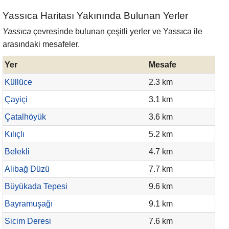
Yassıca Haritası Yakınında Bulunan Yerler
Yassıca
çevresinde bulunan çeşitli yerler ve Yassıca ile
arasındaki mesafeler.
Yer
Mesafe
Küllüce
2.3 km
Çayiçi
3.1 km
Çatalhöyük
3.6 km
Kılıçlı
5.2 km
Belekli
4.7 km
Alibağ Düzü
7.7 km
Büyükada Tepesi
9.6 km
Bayramuşağı
9.1 km
Sicim Deresi
7.6 km