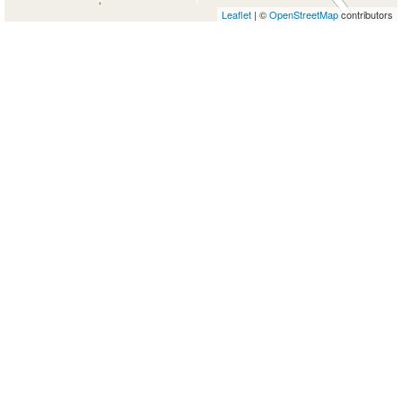
Leaflet
| ©
OpenStreetMap
contributors