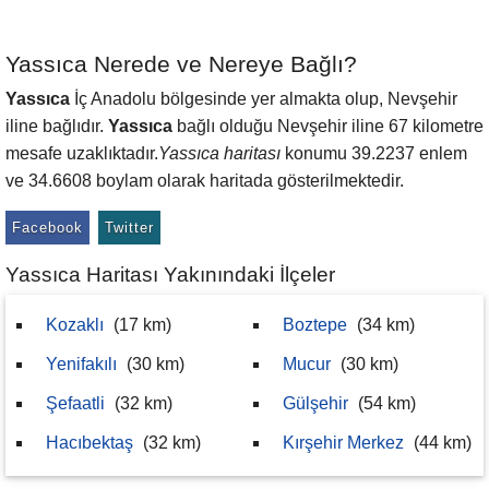
Yassıca Nerede ve Nereye Bağlı?
Yassıca
İç Anadolu bölgesinde yer almakta olup, Nevşehir
iline bağlıdır.
Yassıca
bağlı olduğu Nevşehir iline 67 kilometre
mesafe uzaklıktadır.
Yassıca haritası
konumu 39.2237 enlem
ve 34.6608 boylam olarak haritada gösterilmektedir.
Facebook
Twitter
Yassıca Haritası Yakınındaki İlçeler
Kozaklı
(17 km)
Boztepe
(34 km)
Yenifakılı
(30 km)
Mucur
(30 km)
Şefaatli
(32 km)
Gülşehir
(54 km)
Hacıbektaş
(32 km)
Kırşehir Merkez
(44 km)