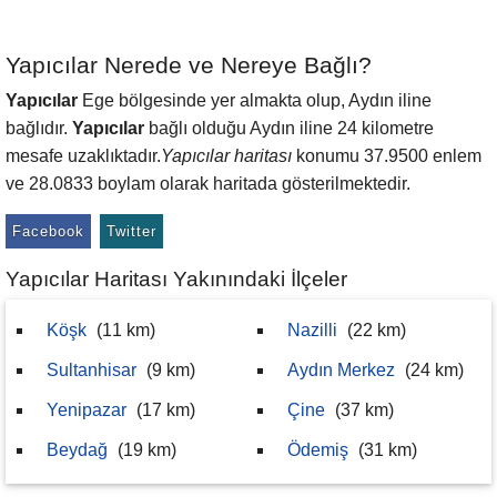
Yapıcılar Nerede ve Nereye Bağlı?
Yapıcılar
Ege bölgesinde yer almakta olup, Aydın iline
bağlıdır.
Yapıcılar
bağlı olduğu Aydın iline 24 kilometre
mesafe uzaklıktadır.
Yapıcılar haritası
konumu 37.9500 enlem
ve 28.0833 boylam olarak haritada gösterilmektedir.
Facebook
Twitter
Yapıcılar Haritası Yakınındaki İlçeler
Köşk
(11 km)
Nazilli
(22 km)
Sultanhisar
(9 km)
Aydın Merkez
(24 km)
Yenipazar
(17 km)
Çine
(37 km)
Beydağ
(19 km)
Ödemiş
(31 km)