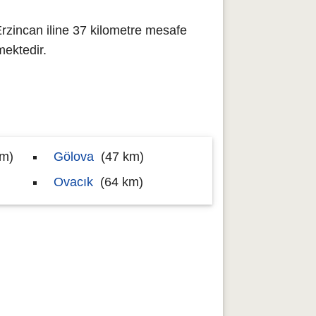
rzincan iline 37 kilometre mesafe
ektedir.
km)
Gölova
(47 km)
Ovacık
(64 km)