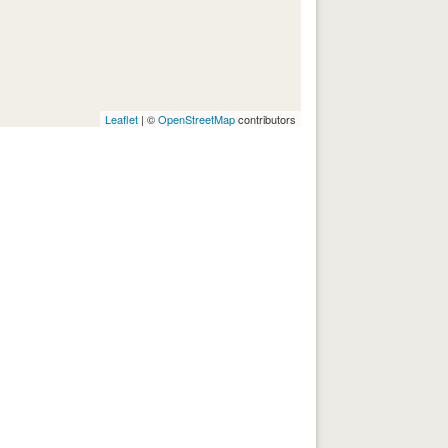
Leaflet
| ©
OpenStreetMap
contributors