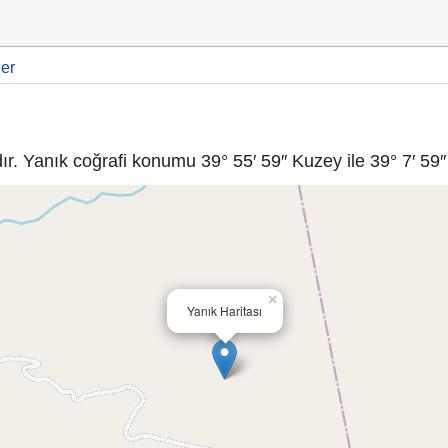
ler
r. Yanık coğrafi konumu 39° 55′ 59″ Kuzey ile 39° 7′ 59″
×
Yanık Haritası