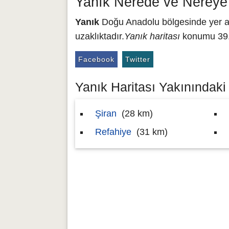
Yanık Nerede ve Nereye
Yanık
Doğu Anadolu bölgesinde yer alm
uzaklıktadır.
Yanık haritası
konumu 39.9
Facebook
Twitter
Yanık Haritası Yakınındaki 
Şiran
(28 km)
Refahiye
(31 km)