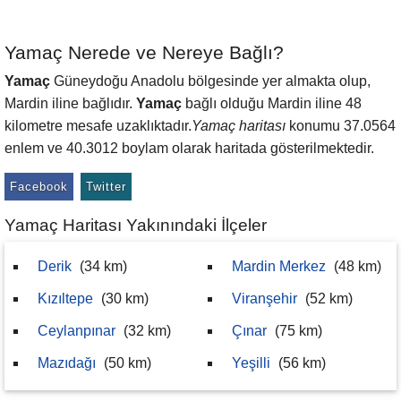
Yamaç Nerede ve Nereye Bağlı?
Yamaç
Güneydoğu Anadolu bölgesinde yer almakta olup,
Mardin iline bağlıdır.
Yamaç
bağlı olduğu Mardin iline 48
kilometre mesafe uzaklıktadır.
Yamaç haritası
konumu 37.0564
enlem ve 40.3012 boylam olarak haritada gösterilmektedir.
Facebook
Twitter
Yamaç Haritası Yakınındaki İlçeler
Derik
(34 km)
Mardin Merkez
(48 km)
Kızıltepe
(30 km)
Viranşehir
(52 km)
Ceylanpınar
(32 km)
Çınar
(75 km)
Mazıdağı
(50 km)
Yeşilli
(56 km)