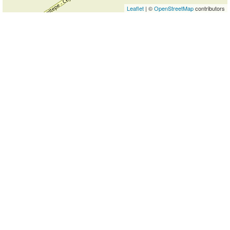
Leaflet
| ©
OpenStreetMap
contributors