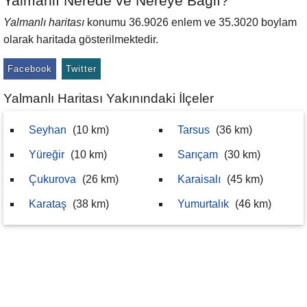
Yalmanlı Nerede ve Nereye Bağlı?
Yalmanlı haritası
konumu 36.9026 enlem ve 35.3020 boylam
olarak haritada gösterilmektedir.
Facebook
Twitter
Yalmanlı Haritası Yakınındaki İlçeler
Seyhan
(10 km)
Tarsus
(36 km)
Yüreğir
(10 km)
Sarıçam
(30 km)
Çukurova
(26 km)
Karaisalı
(45 km)
Karataş
(38 km)
Yumurtalık
(46 km)