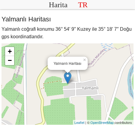
Harita
TR
Yalmanlı Haritası
Yalmanlı coğrafi konumu 36° 54′ 9″ Kuzey ile 35° 18′ 7″ Doğu
gps koordinatlarıdır.
+
−
×
Yalmanlı Haritası
Leaflet
| ©
OpenStreetMap
contributors