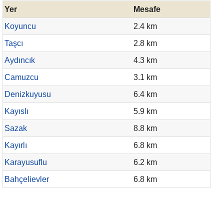
Yer
Mesafe
Koyuncu
2.4 km
Taşcı
2.8 km
Aydıncık
4.3 km
Camuzcu
3.1 km
Denizkuyusu
6.4 km
Kayıslı
5.9 km
Sazak
8.8 km
Kayırlı
6.8 km
Karayusuflu
6.2 km
Bahçelievler
6.8 km