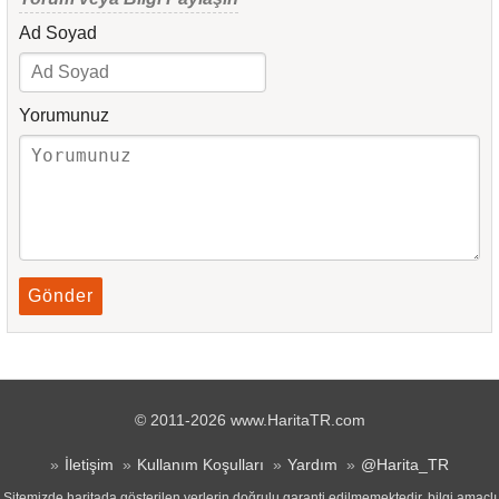
Ad Soyad
Yorumunuz
Gönder
© 2011-2026 www.HaritaTR.com
İletişim
Kullanım Koşulları
Yardım
@Harita_TR
Sitemizde haritada gösterilen yerlerin doğrulu garanti edilmemektedir, bilgi amaçlı