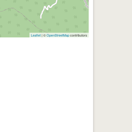
Leaflet
| ©
OpenStreetMap
contributors