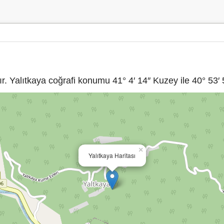
. Yalıtkaya coğrafi konumu 41° 4′ 14″ Kuzey ile 40° 53′ 
×
Yalıtkaya Haritası