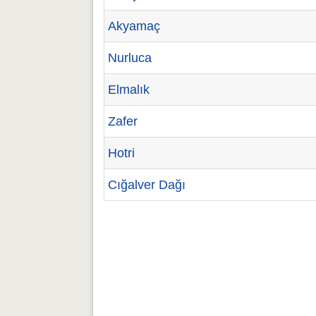
Akyamaç
Nurluca
Elmalık
Zafer
Hotri
Cığalver Dağı