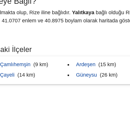
eye Bağlı?
akta olup, Rize iline bağlıdır.
Yalıtkaya
bağlı olduğu Ri
1.0707 enlem ve 40.8975 boylam olarak haritada göste
aki İlçeler
Çamlıhemşin
(9 km)
Ardeşen
(15 km)
Çayeli
(14 km)
Güneysu
(26 km)