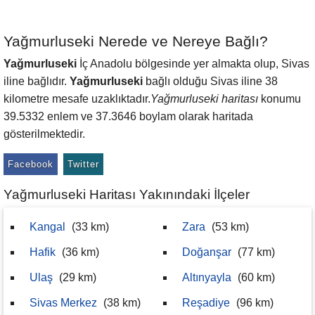
Yağmurluseki Nerede ve Nereye Bağlı?
Yağmurluseki
İç Anadolu bölgesinde yer almakta olup, Sivas
iline bağlıdır.
Yağmurluseki
bağlı olduğu Sivas iline 38
kilometre mesafe uzaklıktadır.
Yağmurluseki haritası
konumu
39.5332 enlem ve 37.3646 boylam olarak haritada
gösterilmektedir.
Facebook
Twitter
Yağmurluseki Haritası Yakınındaki İlçeler
Kangal
(33 km)
Zara
(53 km)
Hafik
(36 km)
Doğanşar
(77 km)
Ulaş
(29 km)
Altınyayla
(60 km)
Sivas Merkez
(38 km)
Reşadiye
(96 km)