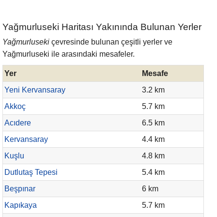
Yağmurluseki Haritası Yakınında Bulunan Yerler
Yağmurluseki
çevresinde bulunan çeşitli yerler ve
Yağmurluseki ile arasındaki mesafeler.
Yer
Mesafe
Yeni Kervansaray
3.2 km
Akkoç
5.7 km
Acıdere
6.5 km
Kervansaray
4.4 km
Kuşlu
4.8 km
Dutlutaş Tepesi
5.4 km
Beşpınar
6 km
Kapıkaya
5.7 km