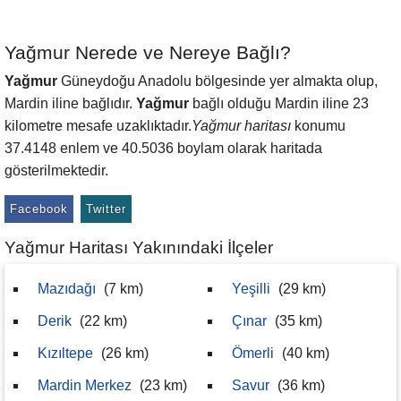
Yağmur Nerede ve Nereye Bağlı?
Yağmur
Güneydoğu Anadolu bölgesinde yer almakta olup,
Mardin iline bağlıdır.
Yağmur
bağlı olduğu Mardin iline 23
kilometre mesafe uzaklıktadır.
Yağmur haritası
konumu
37.4148 enlem ve 40.5036 boylam olarak haritada
gösterilmektedir.
Facebook
Twitter
Yağmur Haritası Yakınındaki İlçeler
Mazıdağı
(7 km)
Yeşilli
(29 km)
Derik
(22 km)
Çınar
(35 km)
Kızıltepe
(26 km)
Ömerli
(40 km)
Mardin Merkez
(23 km)
Savur
(36 km)