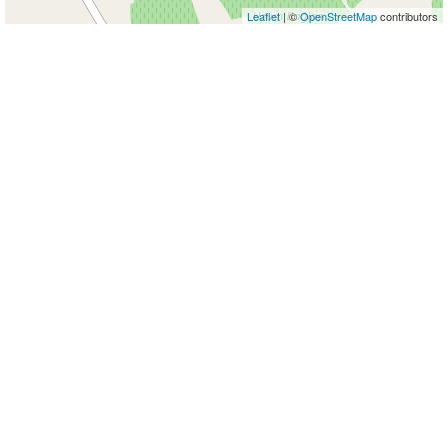
Leaflet
| ©
OpenStreetMap
contributors