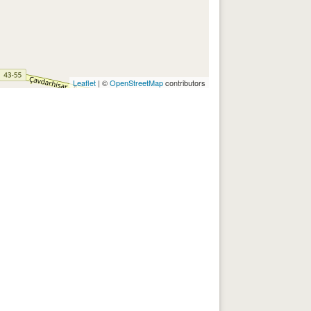
Leaflet
| ©
OpenStreetMap
contributors