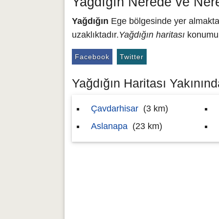
Yağdığın Nerede ve Ner
Yağdığın
Ege bölgesinde yer almakta 
uzaklıktadır.
Yağdığın haritası
konumu 3
Facebook
Twitter
Yağdığın Haritası Yakınında
Çavdarhisar
(3 km)
Aslanapa
(23 km)