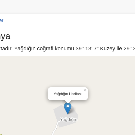
er
hya
dır. Yağdığın coğrafi konumu 39° 13′ 7″ Kuzey ile 29° 3
×
Yağdığın Haritası