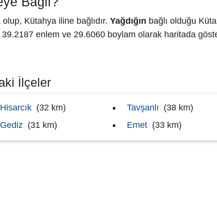
eye Bağlı?
olup, Kütahya iline bağlıdır.
Yağdığın
bağlı olduğu Küta
9.2187 enlem ve 29.6060 boylam olarak haritada göster
ki İlçeler
Hisarcık
(32 km)
Tavşanlı
(38 km)
Gediz
(31 km)
Emet
(33 km)