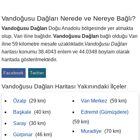
Vandoğusu Dağları Nerede ve Nereye Bağlı?
Vandoğusu Dağları
Doğu Anadolu bölgesinde yer almakta
olup, Van iline bağlıdır.
Vandoğusu Dağları
bağlı olduğu Van
iline 59 kilometre mesafe uzaklıktadır.
Vandoğusu Dağları
haritası
konumu 38.4043 enlem ve 44.0348 boylam olarak
haritada gösterilmektedir.
Facebook
Twitter
Vandoğusu Dağları Haritası Yakınındaki İlçeler
Özalp
(29 km)
Van Merkez
(59 km)
Başkale
(40 km)
Edremit (Gümüşdere)
(59 km)
Saray
(30 km)
Muradiye
(70 km)
Gürpınar
(46 km)