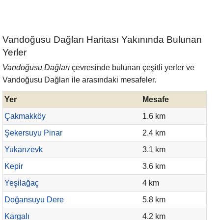
Vandoğusu Dağları Haritası Yakınında Bulunan
Yerler
Vandoğusu Dağları
çevresinde bulunan çeşitli yerler ve
Vandoğusu Dağları ile arasındaki mesafeler.
Yer
Mesafe
Çakmakköy
1.6 km
Şekersuyu Pinar
2.4 km
Yukarızevk
3.1 km
Kepir
3.6 km
Yeşilağaç
4 km
Doğansuyu Dere
5.8 km
Kargalı
4.2 km