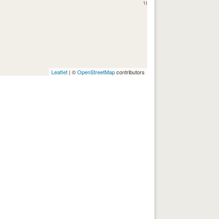
Leaflet
| ©
OpenStreetMap
contributors