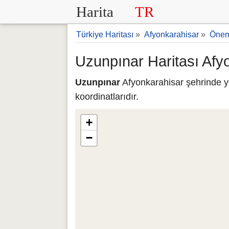
Harita
TR
Türkiye Haritası
»
Afyonkarahisar
»
Öneml
Uzunpınar Haritası Afy
Uzunpınar
Afyonkarahisar şehrinde y
koordinatlarıdır.
+
−