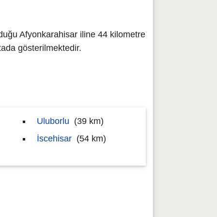
duğu Afyonkarahisar iline 44 kilometre
da gösterilmektedir.
Uluborlu
(39 km)
İscehisar
(54 km)