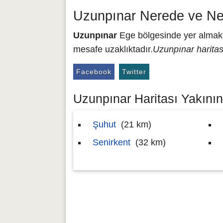
Uzunpınar Nerede ve Ne
Uzunpınar
Ege bölgesinde yer almakta
mesafe uzaklıktadır.
Uzunpınar haritas
Facebook
Twitter
Uzunpınar Haritası Yakınınd
Şuhut
(21 km)
Senirkent
(32 km)