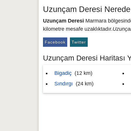
Uzunçam Deresi Nerede 
Uzunçam Deresi
Marmara bölgesinde y
kilometre mesafe uzaklıktadır.
Uzunçam
Facebook
Twitter
Uzunçam Deresi Haritası Ya
Bigadiç
(12 km)
Sındırgı
(24 km)