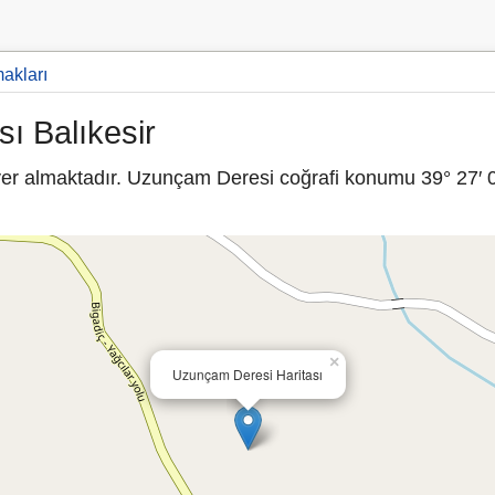
makları
ı Balıkesir
yer almaktadır. Uzunçam Deresi coğrafi konumu 39° 27′ 0
×
Uzunçam Deresi Haritası