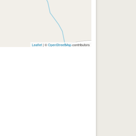
Leaflet
| ©
OpenStreetMap
contributors