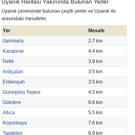
Uyanık Haritası Yakınında Bulunan Yerler
Uyanık
çevresinde bulunan çeşitli yerler ve Uyanık ile
arasındaki mesafeler.
Yer
Mesafe
Gelintarla
2.7 km
Karapınar
4.4 km
Refik
3.9 km
Ardıçalan
3.5 km
Erdemşah
3.5 km
Güneşönü Tepesi
4.5 km
Gökdere
6.6 km
Atlıca
5.5 km
Koyunkaya
7.6 km
Taşdelen
6.9 km