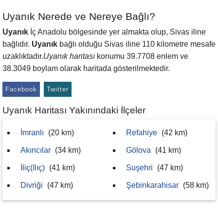
Uyanık Nerede ve Nereye Bağlı?
Uyanık
İç Anadolu bölgesinde yer almakta olup, Sivas iline
bağlıdır.
Uyanık
bağlı olduğu Sivas iline 110 kilometre mesafe
uzaklıktadır.
Uyanık haritası
konumu 39.7708 enlem ve
38.3049 boylam olarak haritada gösterilmektedir.
Facebook
Twitter
Uyanık Haritası Yakınındaki İlçeler
İmranlı
(20 km)
Refahiye
(42 km)
Akıncılar
(34 km)
Gölova
(41 km)
İliç(Ilıç)
(41 km)
Suşehri
(47 km)
Divriği
(47 km)
Şebinkarahisar
(58 km)