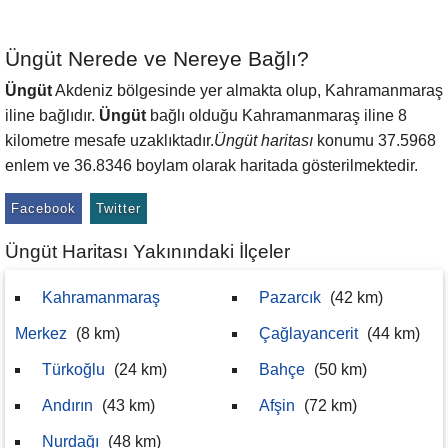
Üngüt Nerede ve Nereye Bağlı?
Üngüt
Akdeniz bölgesinde yer almakta olup, Kahramanmaraş
iline bağlıdır.
Üngüt
bağlı olduğu Kahramanmaraş iline 8
kilometre mesafe uzaklıktadır.
Üngüt haritası
konumu 37.5968
enlem ve 36.8346 boylam olarak haritada gösterilmektedir.
Facebook
Twitter
Üngüt Haritası Yakınındaki İlçeler
Kahramanmaraş
Pazarcık
(42 km)
Merkez
(8 km)
Çağlayancerit
(44 km)
Türkoğlu
(24 km)
Bahçe
(50 km)
Andırın
(43 km)
Afşin
(72 km)
Nurdağı
(48 km)