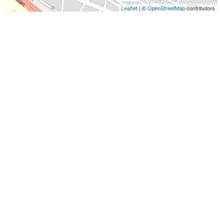
Leaflet
| ©
OpenStreetMap
contributors