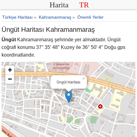
Harita
TR
Türkiye Haritası
»
Kahramanmaraş
»
Önemli Yerler
Üngüt Haritası Kahramanmaraş
Üngüt
Kahramanmaraş şehrinde yer almaktadır. Üngüt
coğrafi konumu 37° 35′ 48″ Kuzey ile 36° 50′ 4″ Doğu gps
koordinatlarıdır.
+
−
×
Üngüt Haritası