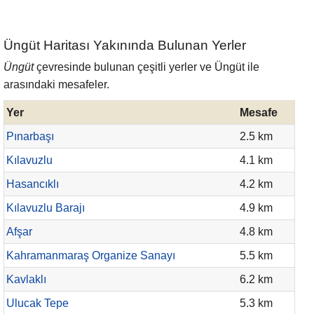
Üngüt Haritası Yakınında Bulunan Yerler
Üngüt
çevresinde bulunan çeşitli yerler ve Üngüt ile
arasındaki mesafeler.
Yer
Mesafe
Pınarbaşı
2.5 km
Kılavuzlu
4.1 km
Hasancıklı
4.2 km
Kılavuzlu Barajı
4.9 km
Afşar
4.8 km
Kahramanmaraş Organize Sanayı
5.5 km
Kavlaklı
6.2 km
Ulucak Tepe
5.3 km