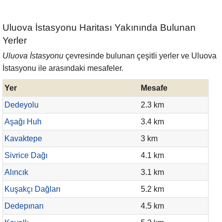
Uluova İstasyonu Haritası Yakınında Bulunan
Yerler
Uluova İstasyonu
çevresinde bulunan çeşitli yerler ve Uluova
İstasyonu ile arasındaki mesafeler.
Yer
Mesafe
Dedeyolu
2.3 km
Aşağı Huh
3.4 km
Kavaktepe
3 km
Sivrice Dağı
4.1 km
Alıncık
3.1 km
Kuşakçı Dağları
5.2 km
Dedepınarı
4.5 km