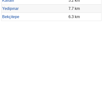
Kavallı
5.2 km
Yedipınar
7.7 km
Bekçitepe
6.3 km