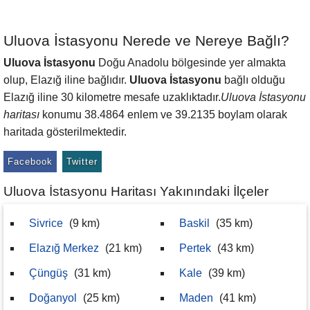
Uluova İstasyonu Nerede ve Nereye Bağlı?
Uluova İstasyonu
Doğu Anadolu bölgesinde yer almakta
olup, Elazığ iline bağlıdır.
Uluova İstasyonu
bağlı olduğu
Elazığ iline 30 kilometre mesafe uzaklıktadır.
Uluova İstasyonu
haritası
konumu 38.4864 enlem ve 39.2135 boylam olarak
haritada gösterilmektedir.
Facebook
Twitter
Uluova İstasyonu Haritası Yakınındaki İlçeler
Sivrice
(9 km)
Baskil
(35 km)
Elazığ Merkez
(21 km)
Pertek
(43 km)
Çüngüş
(31 km)
Kale
(39 km)
Doğanyol
(25 km)
Maden
(41 km)