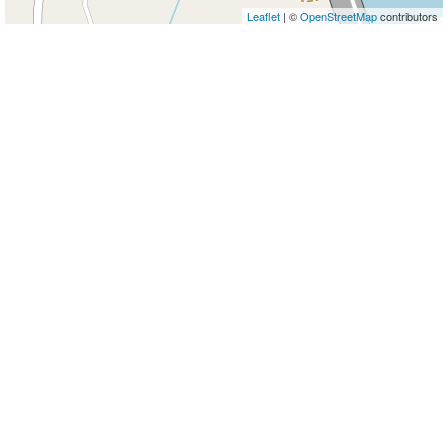
Leaflet
| ©
OpenStreetMap
contributors