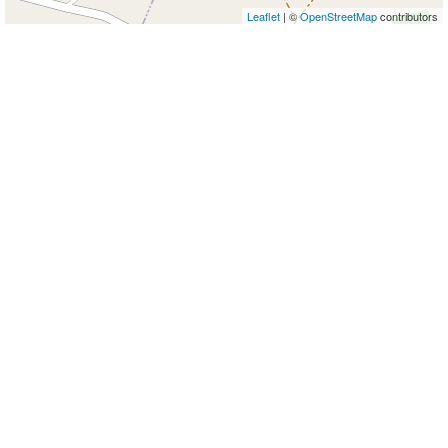
Leaflet
| ©
OpenStreetMap
contributors