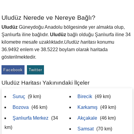
Uludüz Nerede ve Nereye Bağlı?
Uludüz
Güneydoğu Anadolu bölgesinde yer almakta olup,
Şanlıurfa iline bağlıdır.
Uludüz
bağlı olduğu Şanlıurfa iline 34
kilometre mesafe uzaklıktadır.
Uludüz haritası
konumu
36.9492 enlem ve 38.5222 boylam olarak haritada
gösterilmektedir.
Facebook
Twitter
Uludüz Haritası Yakınındaki İlçeler
Suruç
(9 km)
Birecik
(49 km)
Bozova
(46 km)
Karkamış
(49 km)
Şanlıurfa Merkez
(34
Akçakale
(46 km)
km)
Samsat
(70 km)