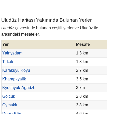
Uludüz Haritası Yakınında Bulunan Yerler
Uludüz
çevresinde bulunan çeşitli yerler ve Uludüz ile
arasındaki mesafeler.
Yer
Mesafe
Yalnyzdam
1.3 km
Tirkak
1.8 km
Karakuyu Köyü
2.7 km
Kharapkyalik
3.5 km
Kyuchyuk-Agadzhi
3 km
Gölcük
2.8 km
Oymaklı
3.8 km
Deniz Köy
4.6 km