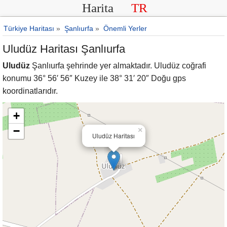
Harita
TR
Türkiye Haritası
»
Şanlıurfa
»
Önemli Yerler
Uludüz Haritası Şanlıurfa
Uludüz
Şanlıurfa şehrinde yer almaktadır. Uludüz coğrafi
konumu 36° 56′ 56″ Kuzey ile 38° 31′ 20″ Doğu gps
koordinatlarıdır.
+
−
×
Uludüz Haritası