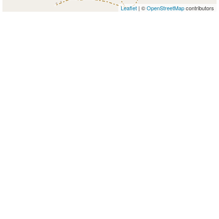
Leaflet
| ©
OpenStreetMap
contributors