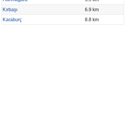
Kırbaşı
6.9 km
Karaburç
8.8 km