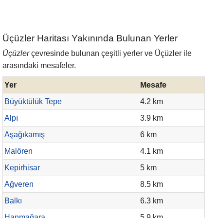
Üçüzler Haritası Yakınında Bulunan Yerler
Üçüzler
çevresinde bulunan çeşitli yerler ve Üçüzler ile
arasındaki mesafeler.
Yer
Mesafe
Büyüktülük Tepe
4.2 km
Alpı
3.9 km
Aşağıkamış
6 km
Malören
4.1 km
Kepirhisar
5 km
Ağveren
8.5 km
Balkı
6.3 km
Hanmağara
5.9 km