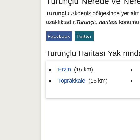
Turunçlu Nerede ve Ner
Turunçlu
Akdeniz bölgesinde yer almak
uzaklıktadır.
Turunçlu haritası
konumu 3
Facebook
Twitter
Turunçlu Haritası Yakınında
Erzin
(16 km)
Toprakkale
(15 km)