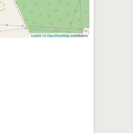
Leaflet
| ©
OpenStreetMap
contributors