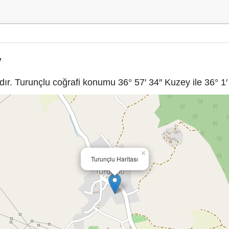
y
r. Turunçlu coğrafi konumu 36° 57′ 34″ Kuzey ile 36° 1′ 
×
Turunçlu Haritası