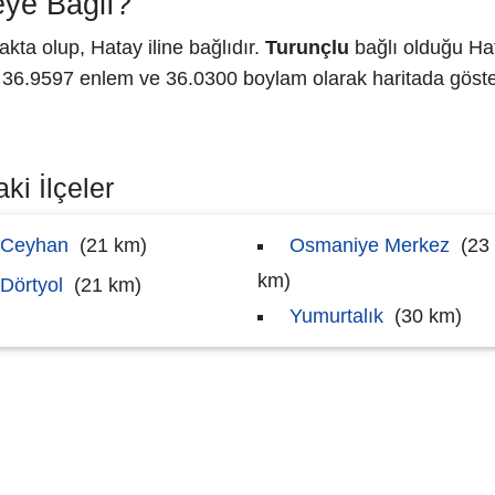
eye Bağlı?
ta olup, Hatay iline bağlıdır.
Turunçlu
bağlı olduğu Hat
6.9597 enlem ve 36.0300 boylam olarak haritada göster
ki İlçeler
Ceyhan
(21 km)
Osmaniye Merkez
(23
km)
Dörtyol
(21 km)
Yumurtalık
(30 km)