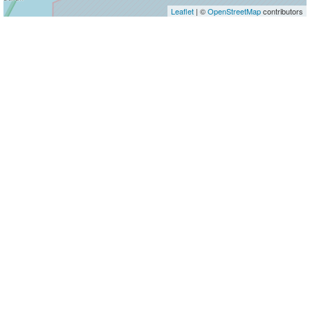
Leaflet
| ©
OpenStreetMap
contributors