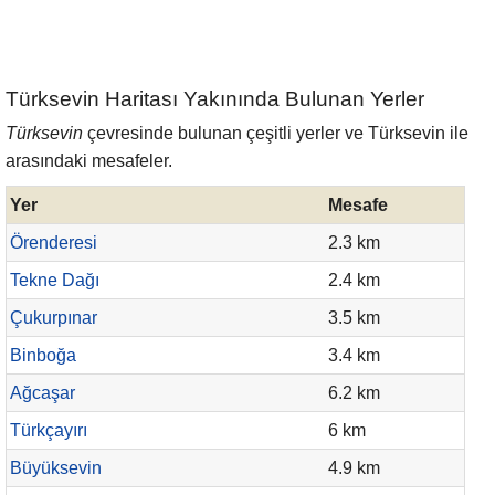
Türksevin Haritası Yakınında Bulunan Yerler
Türksevin
çevresinde bulunan çeşitli yerler ve Türksevin ile
arasındaki mesafeler.
Yer
Mesafe
Örenderesi
2.3 km
Tekne Dağı
2.4 km
Çukurpınar
3.5 km
Binboğa
3.4 km
Ağcaşar
6.2 km
Türkçayırı
6 km
Büyüksevin
4.9 km