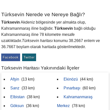
Türksevin Nerede ve Nereye Bağlı?
Türksevin
Akdeniz bölgesinde yer almakta olup,
Kahramanmaraş iline bağlıdır.
Türksevin
bağlı olduğu
Kahramanmaraş iline 78 kilometre mesafe
uzaklıktadır.
Türksevin haritası
konumu 38.2667 enlem ve
36.7667 boylam olarak haritada gösterilmektedir.
Facebook
Twitter
Türksevin Haritası Yakınındaki İlçeler
Afşin
(13 km)
Ekinözü
(44 km)
Sarız
(33 km)
Pınarbaşı
(60 km)
Elbistan
(38 km)
Kahramanmaraş
Göksun
(36 km)
Merkez
(78 km)