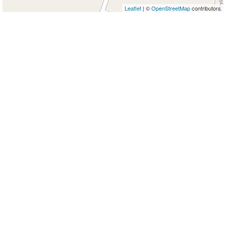
Leaflet
| ©
OpenStreetMap
contributors