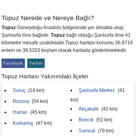
Topuz Nerede ve Nereye Bağlı?
Topuz
Güneydoğu Anadolu bölgesinde yer almakta olup,
Şanlıurfa iline bağlıdır.
Topuz
bağlı olduğu Şanlıurfa iline 41
kilometre mesafe uzaklıktadır.
Topuz haritası
konumu 36.8719
enlem ve 38.5203 boylam olarak haritada gösterilmektedir.
Facebook
Twitter
Topuz Haritası Yakınındaki İlçeler
Suruç
(14 km)
Şanlıurfa Merkez
(41
km)
Bozova
(54 km)
Akçakale
(42 km)
Harran
(45 km)
Birecik
(51 km)
Karkamış
(47 km)
Samsat
(79 km)