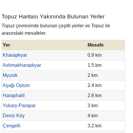
Topuz Haritası Yakınında Bulunan Yerler
Topuz
çevresinde bulunan çeşitli yerler ve Topuz ile
arasındaki mesafeler.
Yer
Mesafe
Kharapkyar
0.9 km
Ashmakharapkyar
1.5 km
Myusik
2 km
Aşağı Oylum
2.4 km
Haraphalil
2.6 km
Yukary-Parapar
3 km
Deniz Köy
4 km
Çengelli
3.2 km