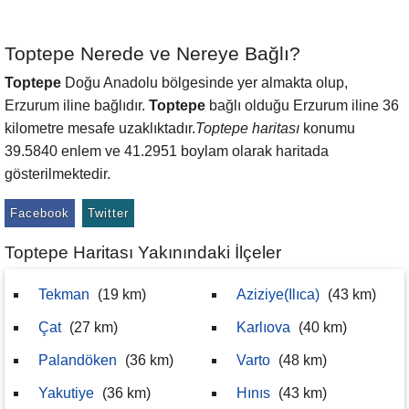
Toptepe Nerede ve Nereye Bağlı?
Toptepe
Doğu Anadolu bölgesinde yer almakta olup,
Erzurum iline bağlıdır.
Toptepe
bağlı olduğu Erzurum iline 36
kilometre mesafe uzaklıktadır.
Toptepe haritası
konumu
39.5840 enlem ve 41.2951 boylam olarak haritada
gösterilmektedir.
Facebook
Twitter
Toptepe Haritası Yakınındaki İlçeler
Tekman
(19 km)
Aziziye(Ilıca)
(43 km)
Çat
(27 km)
Karlıova
(40 km)
Palandöken
(36 km)
Varto
(48 km)
Yakutiye
(36 km)
Hınıs
(43 km)