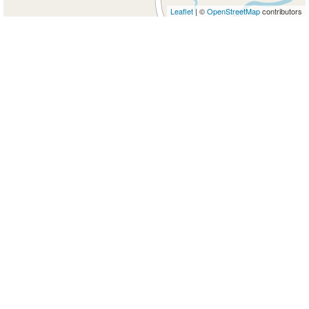
Leaflet
| ©
OpenStreetMap
contributors