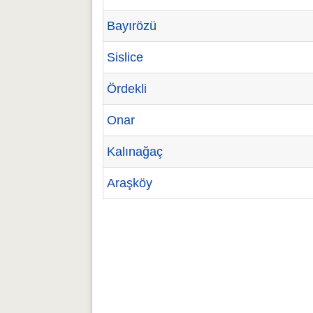
Bayırözü
Sislice
Ördekli
Onar
Kalınağaç
Araşköy