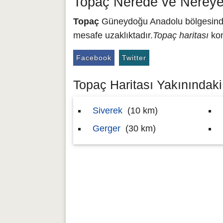
Topaç Nerede ve Nereye
Topaç
Güneydoğu Anadolu bölgesinde y
mesafe uzaklıktadır.
Topaç haritası
kon
Facebook
Twitter
Topaç Haritası Yakınındaki 
Siverek
(10 km)
Gerger
(30 km)