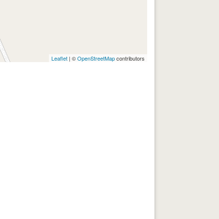
Leaflet
| ©
OpenStreetMap
contributors