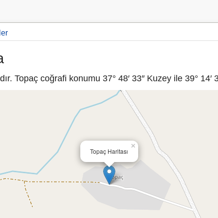
ler
a
ır. Topaç coğrafi konumu 37° 48′ 33″ Kuzey ile 39° 14′ 3
×
Topaç Haritası