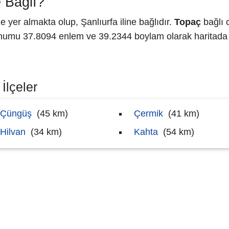
 Bağlı?
er almakta olup, Şanlıurfa iline bağlıdır.
Topaç
bağlı o
umu 37.8094 enlem ve 39.2344 boylam olarak haritada g
İlçeler
Çüngüş
(45 km)
Çermik
(41 km)
Hilvan
(34 km)
Kahta
(54 km)