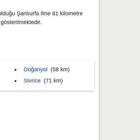
lduğu Şanlıurfa iline 81 kilometre
österilmektedir.
Doğanyol
(58 km)
Sivrice
(71 km)