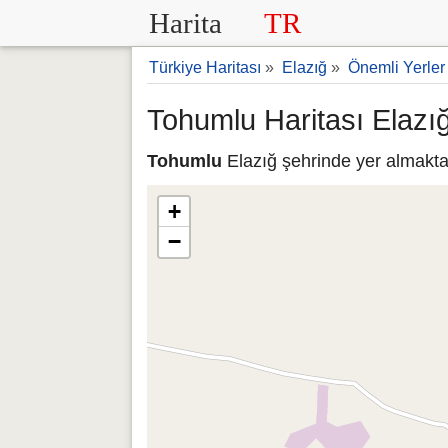
Harita
TR
Türkiye Haritası
»
Elazığ
»
Önemli Yerler
Tohumlu Haritası Elazı
Tohumlu
Elazığ şehrinde yer almaktad
+
−