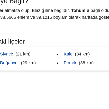
ye Bağlı?
 almakta olup, Elazığ iline bağlıdır.
Tohumlu
bağlı oldu
8.5665 enlem ve 39.1215 boylam olarak haritada göster
ki İlçeler
Sivrice
(21 km)
Kale
(34 km)
Doğanyol
(29 km)
Pertek
(38 km)