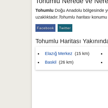
Tohumlu Nerede ve Nere
Tohumlu
Doğu Anadolu bölgesinde yer
uzaklıktadır.
Tohumlu haritası
konumu 3
Facebook
Twitter
Tohumlu Haritası Yakınında
Elazığ Merkez
(15 km)
Baskil
(26 km)