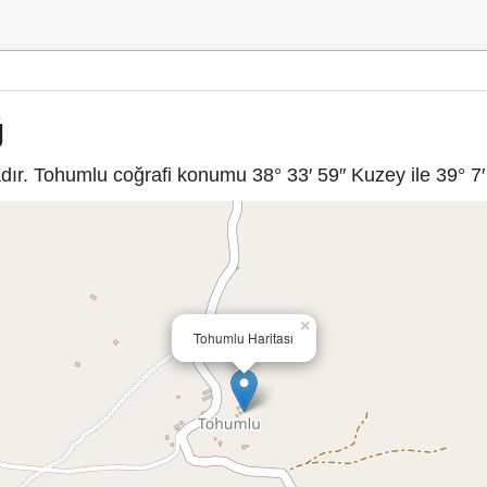
ğ
ır. Tohumlu coğrafi konumu 38° 33′ 59″ Kuzey ile 39° 7′ 
×
Tohumlu Haritası