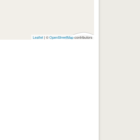
Leaflet
| ©
OpenStreetMap
contributors