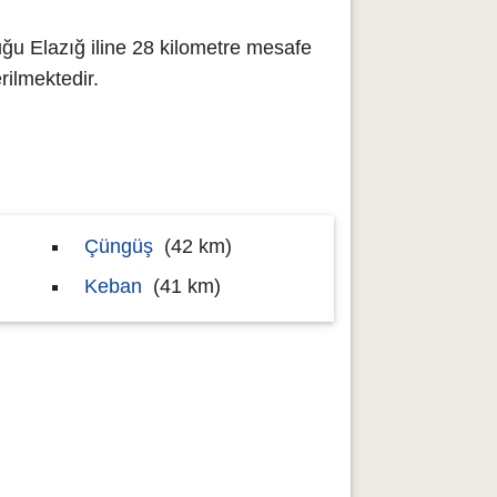
ğu Elazığ iline 28 kilometre mesafe
ilmektedir.
Çüngüş
(42 km)
Keban
(41 km)