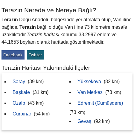
Terazin Nerede ve Nereye Bağlı?
Terazin
Doğu Anadolu bölgesinde yer almakta olup, Van iline
bağlıdır.
Terazin
bağlı olduğu Van iline 73 kilometre mesafe
uzaklıktadır.
Terazin haritası
konumu 38.2997 enlem ve
44.1653 boylam olarak haritada gösterilmektedir.
Facebook
Twitter
Terazin Haritası Yakınındaki İlçeler
Saray
(39 km)
Yüksekova
(82 km)
Başkale
(31 km)
Van Merkez
(73 km)
Özalp
(43 km)
Edremit (Gümüşdere)
(73 km)
Gürpınar
(54 km)
Gevaş
(92 km)