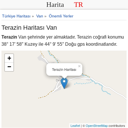
Harita
TR
Türkiye Haritası
»
Van
»
Önemli Yerler
Terazin Haritası Van
Terazin
Van şehrinde yer almaktadır. Terazin coğrafi konumu
38° 17′ 58″ Kuzey ile 44° 9′ 55″ Doğu gps koordinatlarıdır.
+
−
×
Terazin Haritası
Leaflet
| ©
OpenStreetMap
contributors