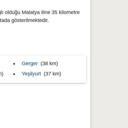
ı olduğu Malatya iline 35 kilometre
ada gösterilmektedir.
Gerger
(38 km)
m)
Yeşilyurt
(37 km)