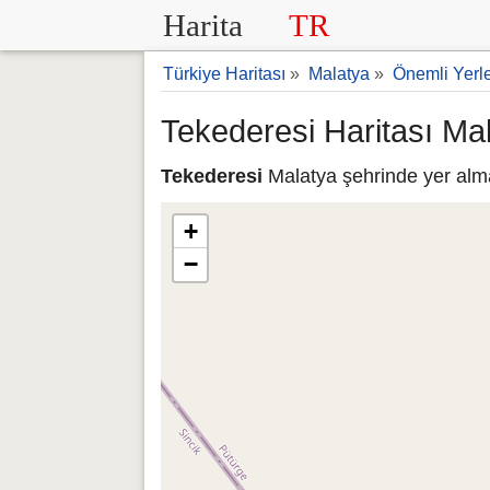
Harita
TR
Türkiye Haritası
»
Malatya
»
Önemli Yerl
Tekederesi Haritası Ma
Tekederesi
Malatya şehrinde yer alma
+
−