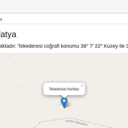
er
latya
ktadır. Tekederesi coğrafi konumu 38° 7′ 22″ Kuzey ile 3
×
Tekederesi Haritası