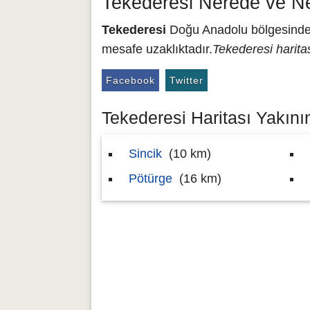
Tekederesi Nerede ve N
Tekederesi
Doğu Anadolu bölgesinde y
mesafe uzaklıktadır.
Tekederesi harita
Facebook
Twitter
Tekederesi Haritası Yakının
Sincik
(10 km)
Pötürge
(16 km)