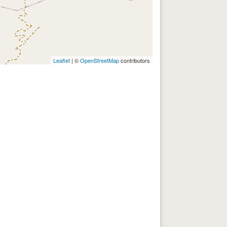
Leaflet
| ©
OpenStreetMap
contributors