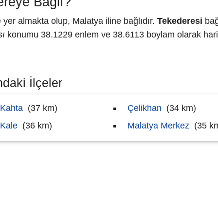
ereye Bağlı?
er almakta olup, Malatya iline bağlıdır.
Tekederesi
bağl
sı
konumu 38.1229 enlem ve 38.6113 boylam olarak harit
daki İlçeler
Kahta
(37 km)
Çelikhan
(34 km)
Kale
(36 km)
Malatya Merkez
(35 k