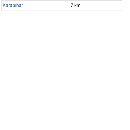
Karapınar
7 km