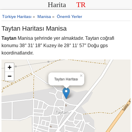
Harita
TR
Türkiye Haritası
»
Manisa
»
Önemli Yerler
Taytan Haritası Manisa
Taytan
Manisa şehrinde yer almaktadır. Taytan coğrafi
konumu 38° 31′ 18″ Kuzey ile 28° 11′ 57″ Doğu gps
koordinatlarıdır.
+
−
×
Taytan Haritası