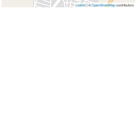
Leaflet
| ©
OpenStreetMap
contributors