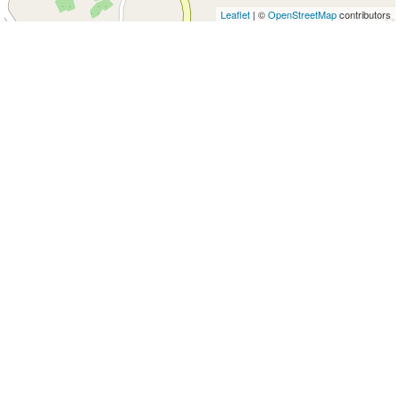
Leaflet
| ©
OpenStreetMap
contributors