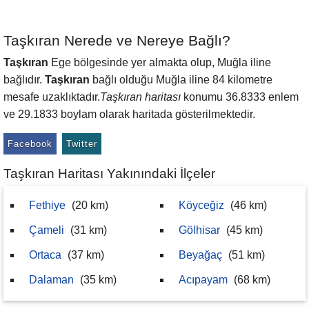
Taşkıran Nerede ve Nereye Bağlı?
Taşkıran
Ege bölgesinde yer almakta olup, Muğla iline
bağlıdır.
Taşkıran
bağlı olduğu Muğla iline 84 kilometre
mesafe uzaklıktadır.
Taşkıran haritası
konumu 36.8333 enlem
ve 29.1833 boylam olarak haritada gösterilmektedir.
Facebook
Twitter
Taşkıran Haritası Yakınındaki İlçeler
Fethiye
(20 km)
Köyceğiz
(46 km)
Çameli
(31 km)
Gölhisar
(45 km)
Ortaca
(37 km)
Beyağaç
(51 km)
Dalaman
(35 km)
Acıpayam
(68 km)