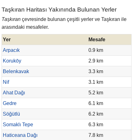
Taşkıran Haritası Yakınında Bulunan Yerler
Taşkıran
çevresinde bulunan çeşitli yerler ve Taşkıran ile
arasındaki mesafeler.
Yer
Mesafe
Arpacık
0.9 km
Korukōy
2.9 km
Belenkavak
3.3 km
Nif
3.1 km
Ahat Dağı
5.2 km
Gedre
6.1 km
Söğütlü
6.2 km
Somaklı Tepe
6.3 km
Haticeana Dağı
7.8 km