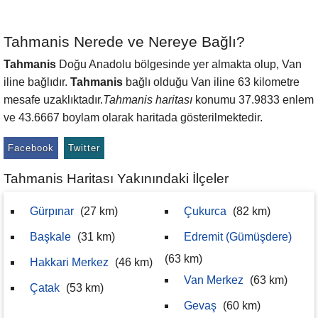
Tahmanis Nerede ve Nereye Bağlı?
Tahmanis
Doğu Anadolu bölgesinde yer almakta olup, Van
iline bağlıdır.
Tahmanis
bağlı olduğu Van iline 63 kilometre
mesafe uzaklıktadır.
Tahmanis haritası
konumu 37.9833 enlem
ve 43.6667 boylam olarak haritada gösterilmektedir.
Facebook
Twitter
Tahmanis Haritası Yakınındaki İlçeler
Gürpınar
(27 km)
Çukurca
(82 km)
Başkale
(31 km)
Edremit (Gümüşdere)
(63 km)
Hakkari Merkez
(46 km)
Van Merkez
(63 km)
Çatak
(53 km)
Gevaş
(60 km)