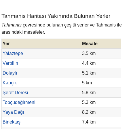
Tahmanis Haritası Yakınında Bulunan Yerler
Tahmanis
çevresinde bulunan çeşitli yerler ve Tahmanis ile
arasındaki mesafeler.
Yer
Mesafe
Yalaztepe
3.5 km
Varbilin
4.4 km
Dolaylı
5.1 km
Kapçık
5 km
Şeref Deresi
5.8 km
Topçudeğirmeni
5.3 km
Yaya Dağı
8.2 km
Binektaşı
7.4 km