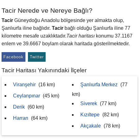
Tacir Nerede ve Nereye Bağlı?
Tacir
Güneydoğu Anadolu bölgesinde yer almakta olup,
Şanlıurfa iline bağlıdır.
Tacir
bağlı olduğu Şanlıurfa iline 77
kilometre mesafe uzaklıktadır.
Tacir haritası
konumu 37.1167
enlem ve 39.6667 boylam olarak haritada gösterilmektedir.
Facebook
Twitter
Tacir Haritası Yakınındaki İlçeler
Viranşehir
(16 km)
Şanlıurfa Merkez
(77
km)
Ceylanpınar
(45 km)
Siverek
(77 km)
Derik
(60 km)
Kızıltepe
(82 km)
Harran
(64 km)
Akçakale
(78 km)