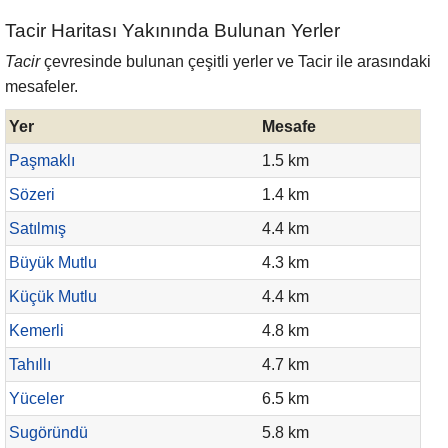
Tacir Haritası Yakınında Bulunan Yerler
Tacir
çevresinde bulunan çeşitli yerler ve Tacir ile arasındaki
mesafeler.
Yer
Mesafe
Paşmaklı
1.5 km
Sözeri
1.4 km
Satılmış
4.4 km
Büyük Mutlu
4.3 km
Küçük Mutlu
4.4 km
Kemerli
4.8 km
Tahıllı
4.7 km
Yüceler
6.5 km
Sugöründü
5.8 km