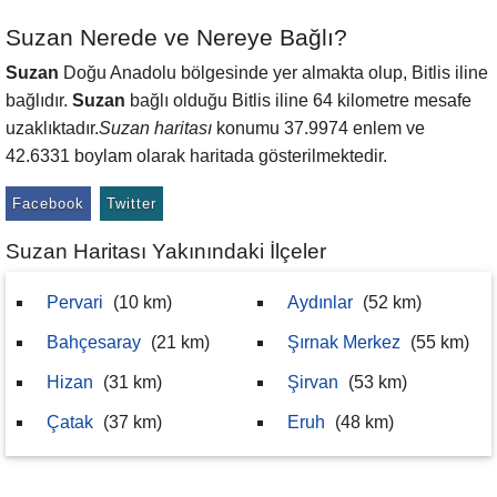
Suzan Nerede ve Nereye Bağlı?
Suzan
Doğu Anadolu bölgesinde yer almakta olup, Bitlis iline
bağlıdır.
Suzan
bağlı olduğu Bitlis iline 64 kilometre mesafe
uzaklıktadır.
Suzan haritası
konumu 37.9974 enlem ve
42.6331 boylam olarak haritada gösterilmektedir.
Facebook
Twitter
Suzan Haritası Yakınındaki İlçeler
Pervari
(10 km)
Aydınlar
(52 km)
Bahçesaray
(21 km)
Şırnak Merkez
(55 km)
Hizan
(31 km)
Şirvan
(53 km)
Çatak
(37 km)
Eruh
(48 km)