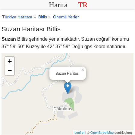
Harita
TR
Türkiye Haritası
»
Bitlis
»
Önemli Yerler
Suzan Haritası Bitlis
Suzan
Bitlis şehrinde yer almaktadır. Suzan coğrafi konumu
37° 59′ 50″ Kuzey ile 42° 37′ 59″ Doğu gps koordinatlarıdır.
+
−
×
Suzan Haritası
Leaflet
| ©
OpenStreetMap
contributors