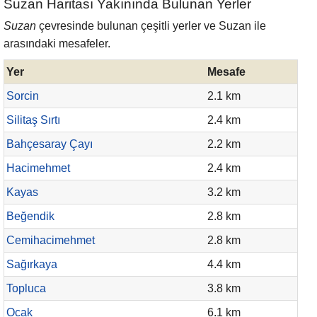
Suzan Haritası Yakınında Bulunan Yerler
Suzan
çevresinde bulunan çeşitli yerler ve Suzan ile
arasındaki mesafeler.
Yer
Mesafe
Sorcin
2.1 km
Silitaş Sırtı
2.4 km
Bahçesaray Çayı
2.2 km
Hacimehmet
2.4 km
Kayas
3.2 km
Beğendik
2.8 km
Cemihacimehmet
2.8 km
Sağırkaya
4.4 km
Topluca
3.8 km
Ocak
6.1 km