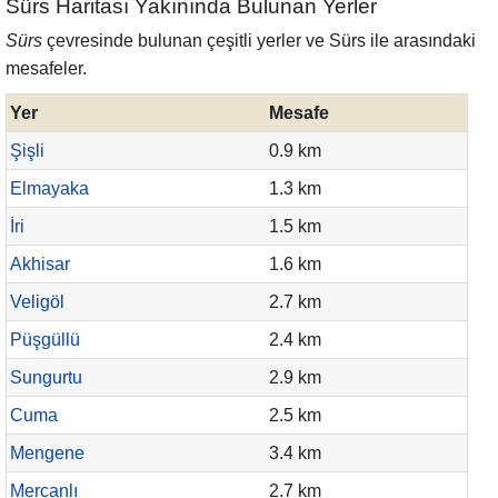
Sürs Haritası Yakınında Bulunan Yerler
Sürs
çevresinde bulunan çeşitli yerler ve Sürs ile arasındaki
mesafeler.
Yer
Mesafe
Şişli
0.9 km
Elmayaka
1.3 km
İri
1.5 km
Akhisar
1.6 km
Veligöl
2.7 km
Püşgüllü
2.4 km
Sungurtu
2.9 km
Cuma
2.5 km
Mengene
3.4 km
Mercanlı
2.7 km