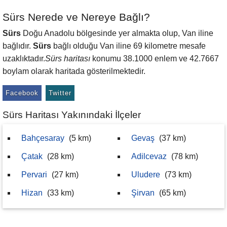
Sürs Nerede ve Nereye Bağlı?
Sürs
Doğu Anadolu bölgesinde yer almakta olup, Van iline
bağlıdır.
Sürs
bağlı olduğu Van iline 69 kilometre mesafe
uzaklıktadır.
Sürs haritası
konumu 38.1000 enlem ve 42.7667
boylam olarak haritada gösterilmektedir.
Facebook
Twitter
Sürs Haritası Yakınındaki İlçeler
Bahçesaray
(5 km)
Gevaş
(37 km)
Çatak
(28 km)
Adilcevaz
(78 km)
Pervari
(27 km)
Uludere
(73 km)
Hizan
(33 km)
Şirvan
(65 km)