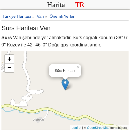
Harita
TR
Türkiye Haritası
»
Van
»
Önemli Yerler
Sürs Haritası Van
Sürs
Van şehrinde yer almaktadır. Sürs coğrafi konumu 38° 6′
0″ Kuzey ile 42° 46′ 0″ Doğu gps koordinatlarıdır.
+
−
×
Sürs Haritası
Leaflet
| ©
OpenStreetMap
contributors