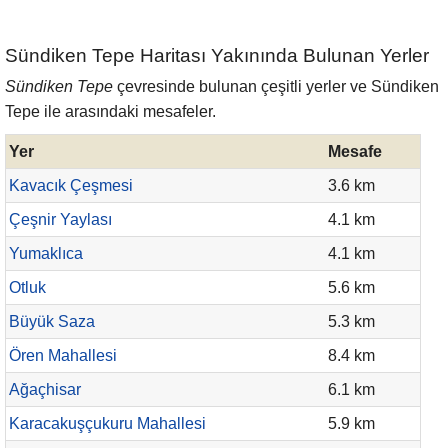
Sündiken Tepe Haritası Yakınında Bulunan Yerler
Sündiken Tepe
çevresinde bulunan çeşitli yerler ve Sündiken
Tepe ile arasındaki mesafeler.
Yer
Mesafe
Kavacık Çeşmesi
3.6 km
Çeşnir Yaylası
4.1 km
Yumaklıca
4.1 km
Otluk
5.6 km
Büyük Saza
5.3 km
Ören Mahallesi
8.4 km
Ağaçhisar
6.1 km
Karacakuşçukuru Mahallesi
5.9 km