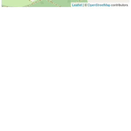
Leaflet
| ©
OpenStreetMap
contributors