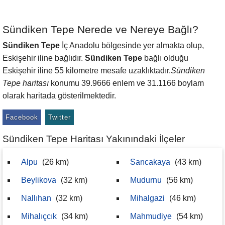
Sündiken Tepe Nerede ve Nereye Bağlı?
Sündiken Tepe
İç Anadolu bölgesinde yer almakta olup,
Eskişehir iline bağlıdır.
Sündiken Tepe
bağlı olduğu
Eskişehir iline 55 kilometre mesafe uzaklıktadır.
Sündiken
Tepe haritası
konumu 39.9666 enlem ve 31.1166 boylam
olarak haritada gösterilmektedir.
Facebook
Twitter
Sündiken Tepe Haritası Yakınındaki İlçeler
Alpu
(26 km)
Sarıcakaya
(43 km)
Beylikova
(32 km)
Mudurnu
(56 km)
Nallıhan
(32 km)
Mihalgazi
(46 km)
Mihalıçcık
(34 km)
Mahmudiye
(54 km)