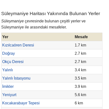
Süleymaniye Haritası Yakınında Bulunan Yerler
Süleymaniye
çevresinde bulunan çeşitli yerler ve
Süleymaniye ile arasındaki mesafeler.
Yer
Mesafe
Kızılcaören Deresi
1.7 km
Doğray
2.7 km
Okçu Deresi
2.7 km
Yalınlı
3.4 km
Yalınlı İstasyonu
3.5 km
İmikler
3.9 km
Yeniyurt
5.6 km
Kocakarabayır Tepesi
6 km