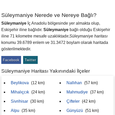
Süleymaniye Nerede ve Nereye Bağlı?
Süleymaniye
İç Anadolu bölgesinde yer almakta olup,
Eskişehir iline bağlıdır.
Süleymaniye
bağlı olduğu Eskişehir
iline 71 kilometre mesafe uzaklıktadır.
Süleymaniye haritası
konumu 39.6789 enlem ve 31.3472 boylam olarak haritada
gösterilmektedir.
Facebook
Twitter
Süleymaniye Haritası Yakınındaki İlçeler
Beylikova
(12 km)
Nallıhan
(57 km)
Mihalıçcık
(24 km)
Mahmudiye
(37 km)
Sivrihisar
(30 km)
Çifteler
(42 km)
Alpu
(35 km)
Günyüzü
(51 km)