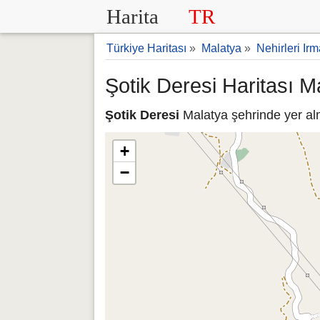
Harita
TR
Türkiye Haritası
»
Malatya
»
Nehirleri Irm
Şotik Deresi Haritası M
Şotik Deresi
Malatya şehrinde yer alm
+
−