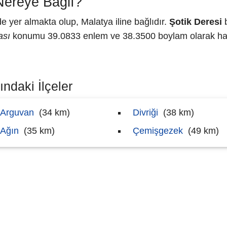
Nereye Bağlı?
yer almakta olup, Malatya iline bağlıdır.
Şotik Deresi
b
ası
konumu 39.0833 enlem ve 38.3500 boylam olarak hari
ındaki İlçeler
Arguvan
(34 km)
Divriği
(38 km)
Ağın
(35 km)
Çemişgezek
(49 km)