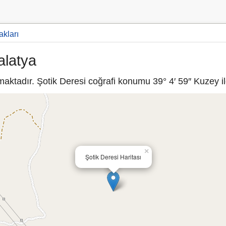
akları
alatya
aktadır. Şotik Deresi coğrafi konumu 39° 4′ 59″ Kuzey ile
×
Şotik Deresi Haritası