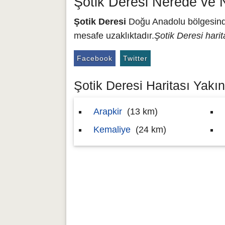
Şotik Deresi Nerede ve 
Şotik Deresi
Doğu Anadolu bölgesinde 
mesafe uzaklıktadır.
Şotik Deresi harit
Facebook
Twitter
Şotik Deresi Haritası Yakın
Arapkir
(13 km)
Kemaliye
(24 km)