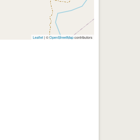
Leaflet
| ©
OpenStreetMap
contributors