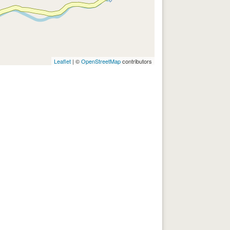
Leaflet
| ©
OpenStreetMap
contributors