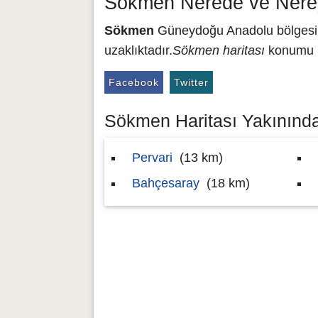
Sökmen Nerede ve Nere
Sökmen
Güneydoğu Anadolu bölgesinde
uzaklıktadır.
Sökmen haritası
konumu 3
Facebook
Twitter
Sökmen Haritası Yakınındak
Pervari
(13 km)
Bahçesaray
(18 km)