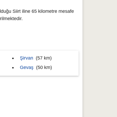
lduğu Siirt iline 65 kilometre mesafe
ilmektedir.
Şirvan
(57 km)
)
Gevaş
(50 km)