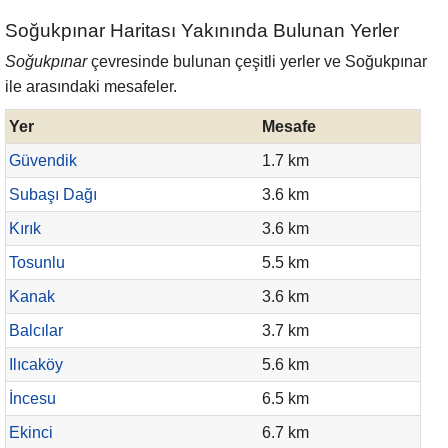
Soğukpınar Haritası Yakınında Bulunan Yerler
Soğukpınar
çevresinde bulunan çeşitli yerler ve Soğukpınar
ile arasındaki mesafeler.
Yer
Mesafe
Güvendik
1.7 km
Subaşı Dağı
3.6 km
Kırık
3.6 km
Tosunlu
5.5 km
Kanak
3.6 km
Balcılar
3.7 km
Ilıcaköy
5.6 km
İncesu
6.5 km
Ekinci
6.7 km