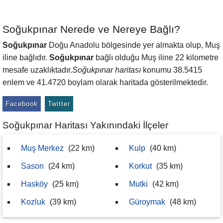
Soğukpınar Nerede ve Nereye Bağlı?
Soğukpınar
Doğu Anadolu bölgesinde yer almakta olup, Muş
iline bağlıdır.
Soğukpınar
bağlı olduğu Muş iline 22 kilometre
mesafe uzaklıktadır.
Soğukpınar haritası
konumu 38.5415
enlem ve 41.4720 boylam olarak haritada gösterilmektedir.
Facebook
Twitter
Soğukpınar Haritası Yakınındaki İlçeler
Muş Merkez
(22 km)
Kulp
(40 km)
Sason
(24 km)
Korkut
(35 km)
Hasköy
(25 km)
Mutki
(42 km)
Kozluk
(39 km)
Güroymak
(48 km)