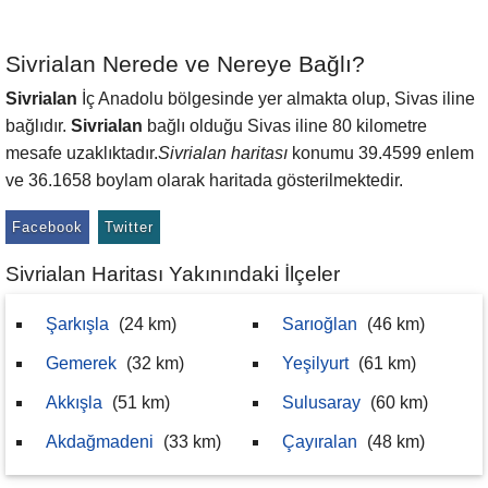
Sivrialan Nerede ve Nereye Bağlı?
Sivrialan
İç Anadolu bölgesinde yer almakta olup, Sivas iline
bağlıdır.
Sivrialan
bağlı olduğu Sivas iline 80 kilometre
mesafe uzaklıktadır.
Sivrialan haritası
konumu 39.4599 enlem
ve 36.1658 boylam olarak haritada gösterilmektedir.
Facebook
Twitter
Sivrialan Haritası Yakınındaki İlçeler
Şarkışla
(24 km)
Sarıoğlan
(46 km)
Gemerek
(32 km)
Yeşilyurt
(61 km)
Akkışla
(51 km)
Sulusaray
(60 km)
Akdağmadeni
(33 km)
Çayıralan
(48 km)