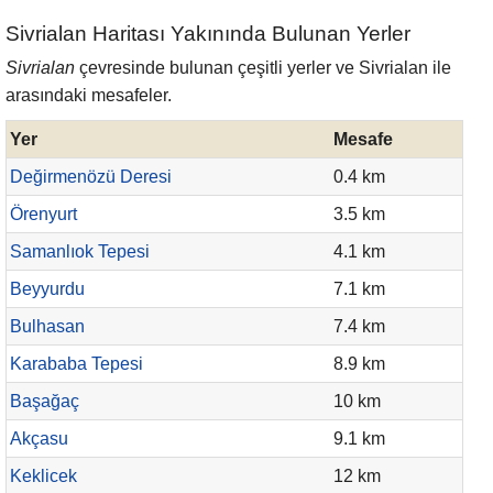
Sivrialan Haritası Yakınında Bulunan Yerler
Sivrialan
çevresinde bulunan çeşitli yerler ve Sivrialan ile
arasındaki mesafeler.
Yer
Mesafe
Değirmenözü Deresi
0.4 km
Örenyurt
3.5 km
Samanlıok Tepesi
4.1 km
Beyyurdu
7.1 km
Bulhasan
7.4 km
Karababa Tepesi
8.9 km
Başağaç
10 km
Akçasu
9.1 km
Keklicek
12 km