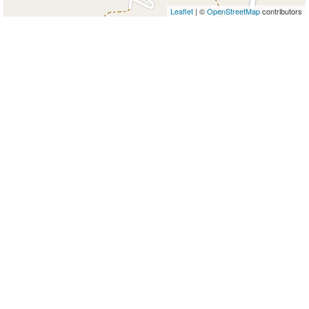
Leaflet
| ©
OpenStreetMap
contributors