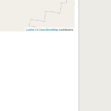
Leaflet
| ©
OpenStreetMap
contributors