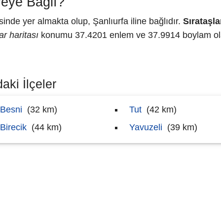
reye Bağlı?
de yer almakta olup, Şanlıurfa iline bağlıdır.
Sırataşla
ar haritası
konumu 37.4201 enlem ve 37.9914 boylam olar
aki İlçeler
Besni
(32 km)
Tut
(42 km)
Birecik
(44 km)
Yavuzeli
(39 km)