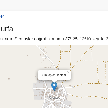
ler
ıurfa
ktadır. Sırataşlar coğrafi konumu 37° 25′ 12″ Kuzey ile 3
×
Sırataşlar Haritası