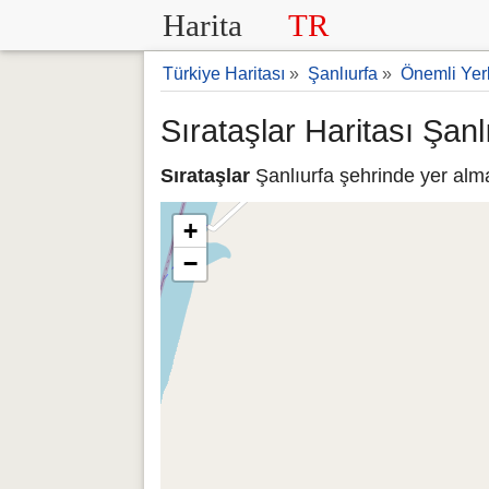
Harita
TR
Türkiye Haritası
»
Şanlıurfa
»
Önemli Yer
Sırataşlar Haritası Şanl
Sırataşlar
Şanlıurfa şehrinde yer alma
+
−