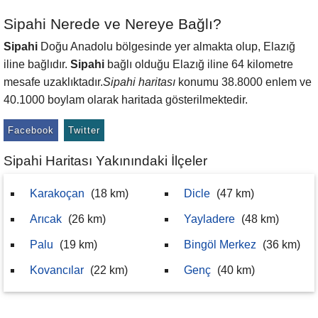
Sipahi Nerede ve Nereye Bağlı?
Sipahi
Doğu Anadolu bölgesinde yer almakta olup, Elazığ
iline bağlıdır.
Sipahi
bağlı olduğu Elazığ iline 64 kilometre
mesafe uzaklıktadır.
Sipahi haritası
konumu 38.8000 enlem ve
40.1000 boylam olarak haritada gösterilmektedir.
Facebook
Twitter
Sipahi Haritası Yakınındaki İlçeler
Karakoçan
(18 km)
Dicle
(47 km)
Arıcak
(26 km)
Yayladere
(48 km)
Palu
(19 km)
Bingöl Merkez
(36 km)
Kovancılar
(22 km)
Genç
(40 km)