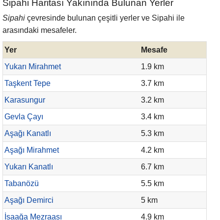
Sipahi Haritası Yakınında Bulunan Yerler
Sipahi
çevresinde bulunan çeşitli yerler ve Sipahi ile
arasındaki mesafeler.
Yer
Mesafe
Yukarı Mirahmet
1.9 km
Taşkent Tepe
3.7 km
Karasungur
3.2 km
Gevla Çayı
3.4 km
Aşağı Kanatlı
5.3 km
Aşağı Mirahmet
4.2 km
Yukarı Kanatlı
6.7 km
Tabanözü
5.5 km
Aşağı Demirci
5 km
İsaağa Mezraası
4.9 km