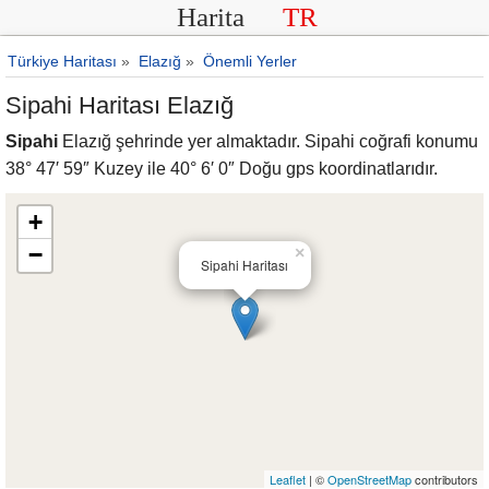
Harita
TR
Türkiye Haritası
»
Elazığ
»
Önemli Yerler
Sipahi Haritası Elazığ
Sipahi
Elazığ şehrinde yer almaktadır. Sipahi coğrafi konumu
38° 47′ 59″ Kuzey ile 40° 6′ 0″ Doğu gps koordinatlarıdır.
+
−
×
Sipahi Haritası
Leaflet
| ©
OpenStreetMap
contributors