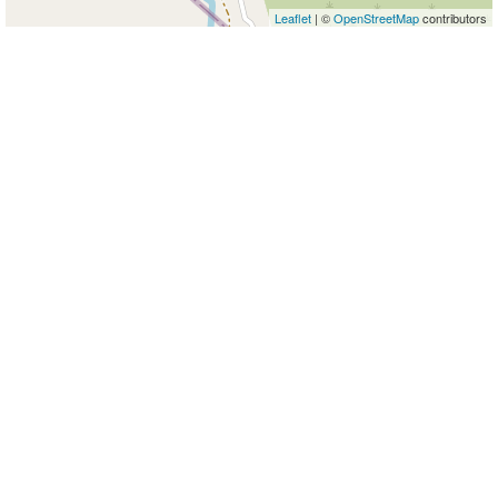
Leaflet
| ©
OpenStreetMap
contributors