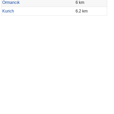
Ormancık
6 km
Kurich
6.2 km