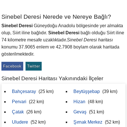
Sinebel Deresi Nerede ve Nereye Bağlı?
Sinebel Deresi
Güneydoğu Anadolu bölgesinde yer almakta
olup, Siirt iline bağlıdır.
Sinebel Deresi
bağlı olduğu Siirt iline
74 kilometre mesafe uzaklıktadır.
Sinebel Deresi haritası
konumu 37.9065 enlem ve 42.7908 boylam olarak haritada
gösterilmektedir.
Facebook
Twitter
Sinebel Deresi Haritası Yakınındaki İlçeler
Bahçesaray
(25 km)
Beytüşşebap
(39 km)
Pervari
(22 km)
Hizan
(48 km)
Çatak
(26 km)
Gevaş
(51 km)
Uludere
(52 km)
Şırnak Merkez
(52 km)