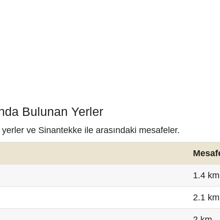
ında Bulunan Yerler
 yerler ve Sinantekke ile arasındaki mesafeler.
Mesaf
1.4 km
2.1 km
2 km