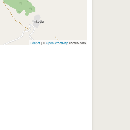
Leaflet
| ©
OpenStreetMap
contributors