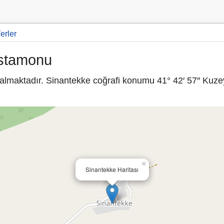
erler
astamonu
lmaktadır. Sinantekke coğrafi konumu 41° 42′ 57″ Kuzey
×
Sinantekke Haritası