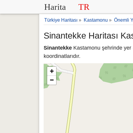
Harita
TR
Türkiye Haritası
»
Kastamonu
»
Önemli Y
Sinantekke Haritası K
Sinantekke
Kastamonu şehrinde yer a
koordinatlarıdır.
+
−