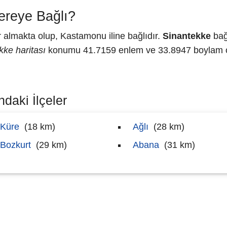
ereye Bağlı?
almakta olup, Kastamonu iline bağlıdır.
Sinantekke
bağ
kke haritası
konumu 41.7159 enlem ve 33.8947 boylam ola
daki İlçeler
Küre
(18 km)
Ağlı
(28 km)
Bozkurt
(29 km)
Abana
(31 km)