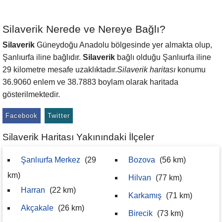
Silaverik Nerede ve Nereye Bağlı?
Silaverik
Güneydoğu Anadolu bölgesinde yer almakta olup,
Şanlıurfa iline bağlıdır.
Silaverik
bağlı olduğu Şanlıurfa iline
29 kilometre mesafe uzaklıktadır.
Silaverik haritası
konumu
36.9060 enlem ve 38.7883 boylam olarak haritada
gösterilmektedir.
Facebook
Twitter
Silaverik Haritası Yakınındaki İlçeler
Şanlıurfa Merkez
(29
Bozova
(56 km)
km)
Hilvan
(77 km)
Harran
(22 km)
Karkamış
(71 km)
Akçakale
(26 km)
Birecik
(73 km)