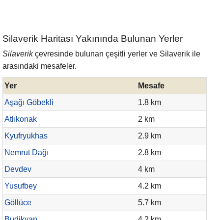
Silaverik Haritası Yakınında Bulunan Yerler
Silaverik
çevresinde bulunan çeşitli yerler ve Silaverik ile
arasındaki mesafeler.
Yer
Mesafe
Aşağı Göbekli
1.8 km
Atlıkonak
2 km
Kyufryukhas
2.9 km
Nemrut Dağı
2.8 km
Devdev
4 km
Yusufbey
4.2 km
Göllüce
5.7 km
Budikyan
4.2 km