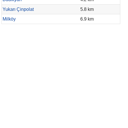
Yukarı Çinpolat
5.8 km
Milköy
6.9 km