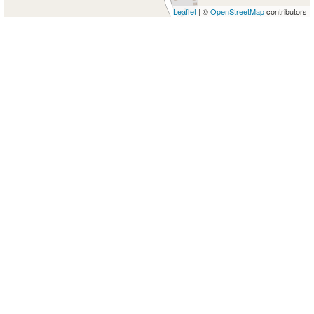
Leaflet
| ©
OpenStreetMap
contributors