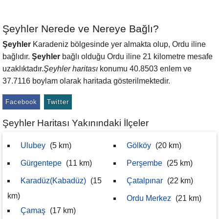
Şeyhler Nerede ve Nereye Bağlı?
Şeyhler
Karadeniz bölgesinde yer almakta olup, Ordu iline
bağlıdır.
Şeyhler
bağlı olduğu Ordu iline 21 kilometre mesafe
uzaklıktadır.
Şeyhler haritası
konumu 40.8503 enlem ve
37.7116 boylam olarak haritada gösterilmektedir.
Facebook
Twitter
Şeyhler Haritası Yakınındaki İlçeler
Ulubey
(5 km)
Gölköy
(20 km)
Gürgentepe
(11 km)
Perşembe
(25 km)
Karadüz(Kabadüz)
(15
Çatalpınar
(22 km)
km)
Ordu Merkez
(21 km)
Çamaş
(17 km)